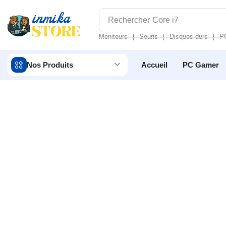
Rechercher
Core i7
Moniteurs
Souris
Disques durs
P
❘
❘
❘
Nos Produits
Accueil
PC Gamer