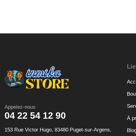
Lie
Acc
Bou
Ser
Appelez-nous
04 22 54 12 90
À p
153 Rue Victor Hugo, 83480 Puget-sur-Argens,
Blo