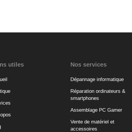
ns utiles
Nos services
ueil
Dépannage informatique
tique
Réparation ordinateurs &
smartphones
vices
Assemblage PC Gamer
ropos
Vente de matériel et
g
accessoires