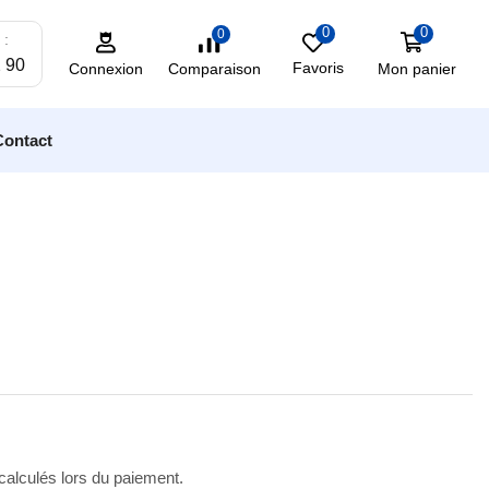
0
0
0
 :
2 90
Favoris
Mon panier
Comparaison
Connexion
Contact
 calculés lors du paiement.