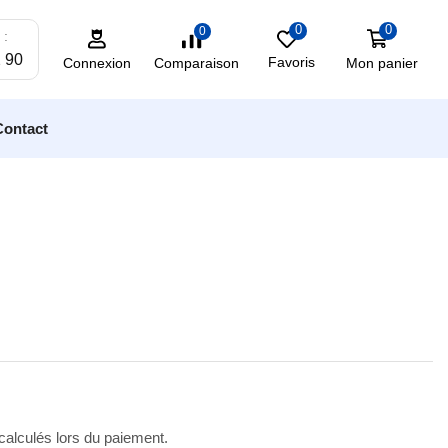
0
0
0
 :
2 90
Favoris
Mon panier
Comparaison
Connexion
Contact
 calculés lors du paiement.