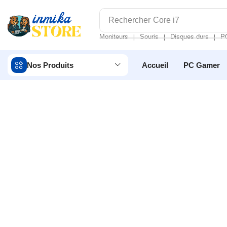
Rechercher
Core i7
Moniteurs
Souris
Disques durs
P
❘
❘
❘
Nos Produits
Accueil
PC Gamer