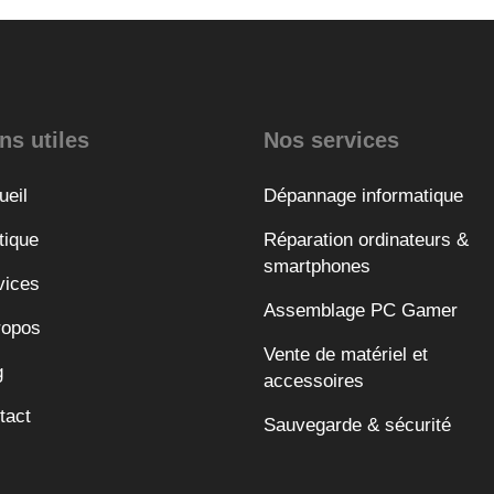
ns utiles
Nos services
ueil
Dépannage informatique
tique
Réparation ordinateurs &
smartphones
vices
Assemblage PC Gamer
ropos
Vente de matériel et
g
accessoires
tact
Sauvegarde & sécurité