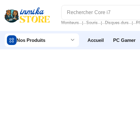
Rechercher
Core i7
Moniteurs
Souris
Disques durs
P
❘
❘
❘
Nos Produits
Accueil
PC Gamer