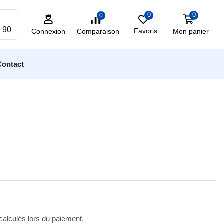
0
0
0
 :
2 90
Favoris
Mon panier
Comparaison
Connexion
Contact
 calculés lors du paiement.