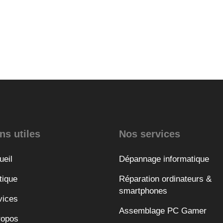
ns utiles
Nos services
ueil
Dépannage informatique
tique
Réparation ordinateurs &
smartphones
vices
Assemblage PC Gamer
ropos