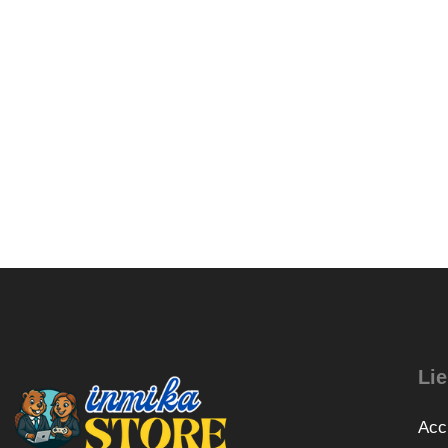
Lie
Acc