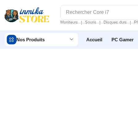
Rechercher
Core i7
Moniteurs
Souris
Disques durs
P
❘
❘
❘
Nos Produits
Accueil
PC Gamer