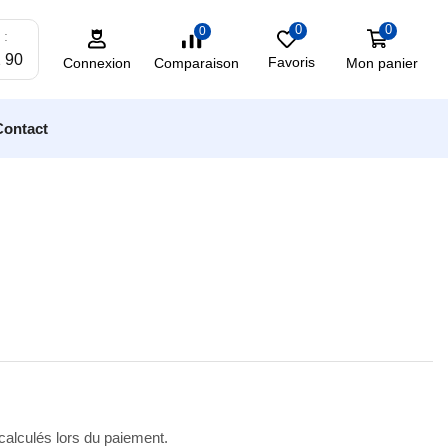
0
0
0
 :
2 90
Favoris
Mon panier
Comparaison
Connexion
Contact
 calculés lors du paiement.