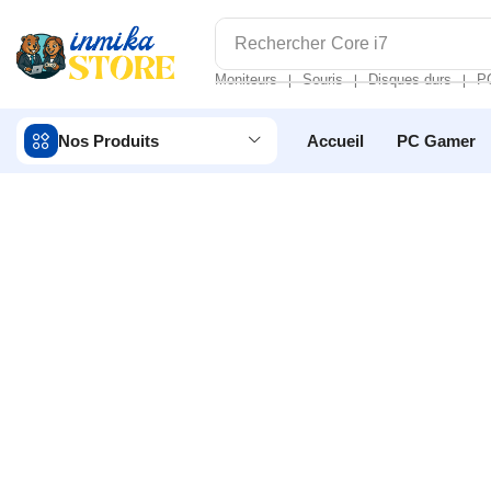
Rechercher
Core i7
Moniteurs
Souris
Disques durs
P
❘
❘
❘
Nos Produits
Accueil
PC Gamer