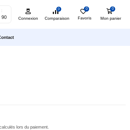
0
0
0
 :
2 90
Favoris
Mon panier
Comparaison
Connexion
Contact
 calculés lors du paiement.