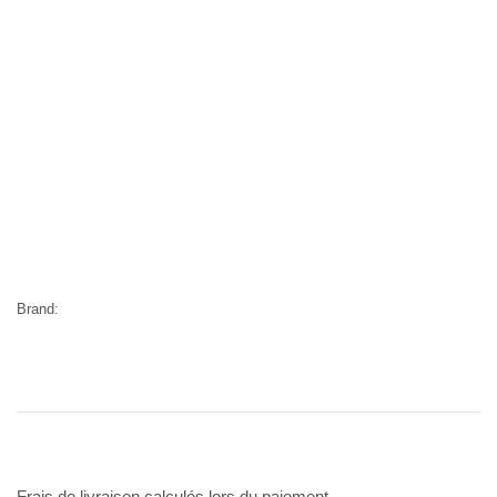
Brand:
Frais de livraison calculés lors du paiement.