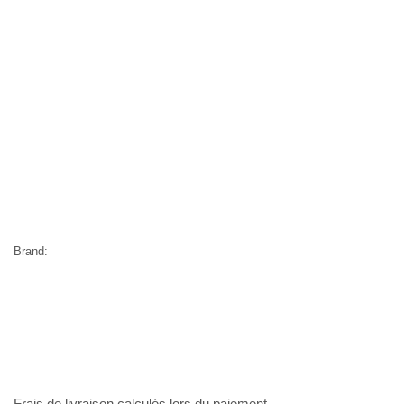
Brand:
Frais de livraison calculés lors du paiement.