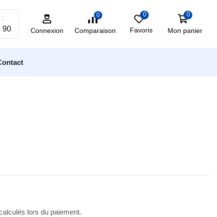
0
0
0
 :
2 90
Favoris
Mon panier
Comparaison
Connexion
Contact
 calculés lors du paiement.