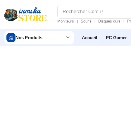
Rechercher
Core i7
Moniteurs
Souris
Disques durs
P
❘
❘
❘
Nos Produits
Accueil
PC Gamer