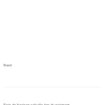
Brand:
Frais de livraison calculés lors du paiement.