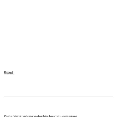
Brand:
Frais de livraison calculés lors du paiement.