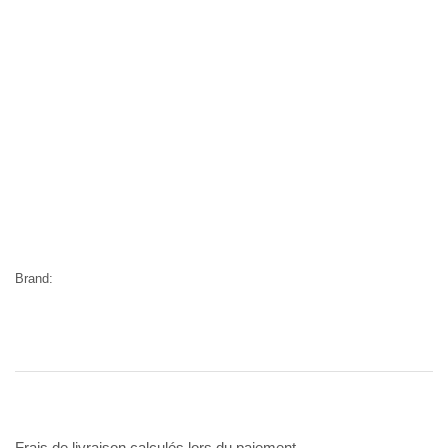
Brand:
Frais de livraison calculés lors du paiement.