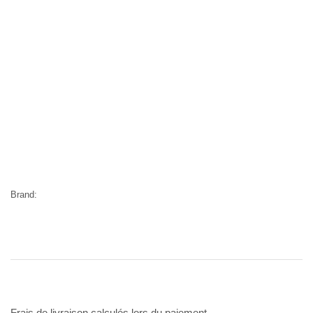
Brand:
Frais de livraison calculés lors du paiement.