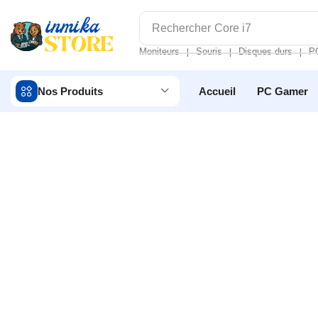
Rechercher
Core i7
Moniteurs
Souris
Disques durs
P
❘
❘
❘
Nos Produits
Accueil
PC Gamer