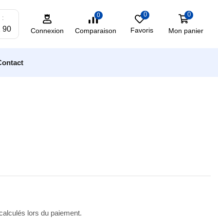
0
0
0
 :
2 90
Favoris
Mon panier
Comparaison
Connexion
Contact
 calculés lors du paiement.