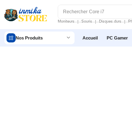
Rechercher
Core i7
Moniteurs
Souris
Disques durs
P
❘
❘
❘
Nos Produits
Accueil
PC Gamer