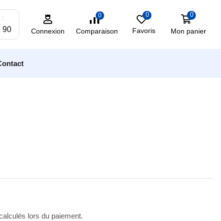
0
0
0
 :
2 90
Favoris
Mon panier
Comparaison
Connexion
Contact
 calculés lors du paiement.