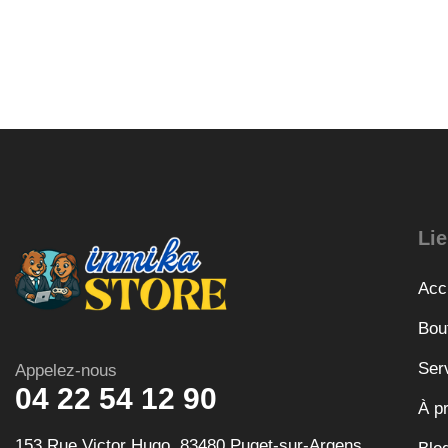
Lie
Acc
Bou
Ser
Appelez-nous
04 22 54 12 90
À p
153 Rue Victor Hugo, 83480 Puget-sur-Argens,