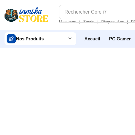
Rechercher
Core i7
Moniteurs
Souris
Disques durs
P
❘
❘
❘
Nos Produits
Accueil
PC Gamer