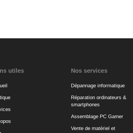
ns utiles
Nos services
ueil
Dépannage informatique
tique
Réparation ordinateurs &
smartphones
vices
Assemblage PC Gamer
ropos
Vente de matériel et