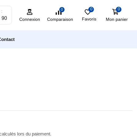
0
0
0
 :
2 90
Favoris
Mon panier
Comparaison
Connexion
Contact
 calculés lors du paiement.