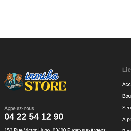
Lie
Acc
Bou
Ser
Appelez-nous
04 22 54 12 90
À p
153 Rue Victor Hugo, 83480 Puget-sur-Argens,