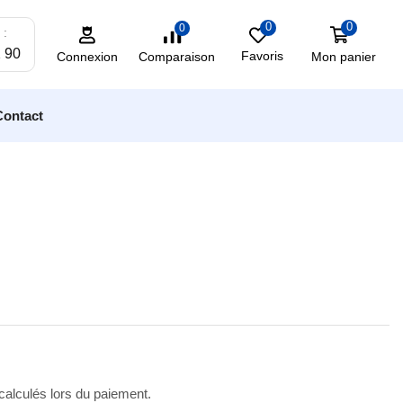
0
0
0
 :
2 90
Favoris
Mon panier
Comparaison
Connexion
Contact
 calculés lors du paiement.