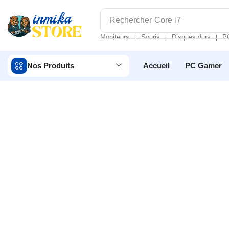
Rechercher
Core i7
Moniteurs
Souris
Disques durs
P
❘
❘
❘
Nos Produits
Accueil
PC Gamer