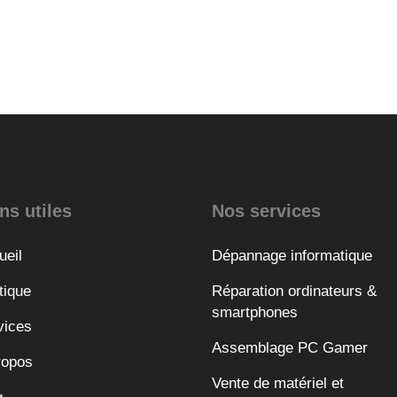
ns utiles
Nos services
ueil
Dépannage informatique
tique
Réparation ordinateurs &
smartphones
vices
Assemblage PC Gamer
ropos
Vente de matériel et