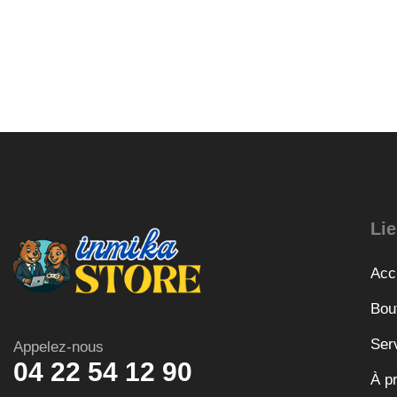
Lie
Acc
Bou
Ser
Appelez-nous
04 22 54 12 90
À p