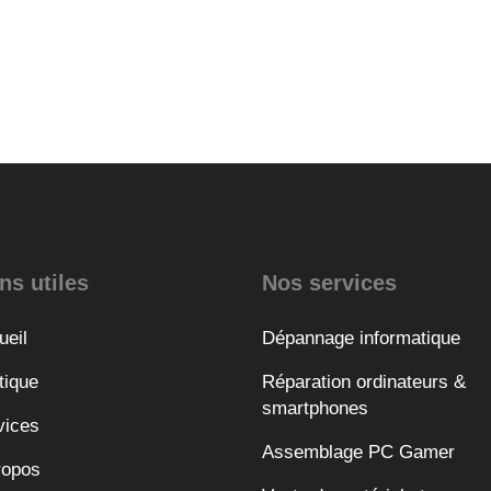
ns utiles
Nos services
ueil
Dépannage informatique
tique
Réparation ordinateurs &
smartphones
vices
Assemblage PC Gamer
ropos