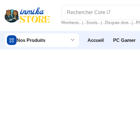
Rechercher
Core i7
Moniteurs
Souris
Disques durs
P
❘
❘
❘
Nos Produits
Accueil
PC Gamer