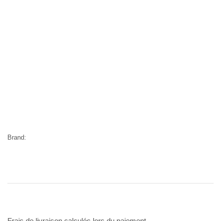
Brand:
Frais de livraison calculés lors du paiement.