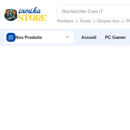
Rechercher
Core i7
Moniteurs
Souris
Disques durs
P
❘
❘
❘
Nos Produits
Accueil
PC Gamer