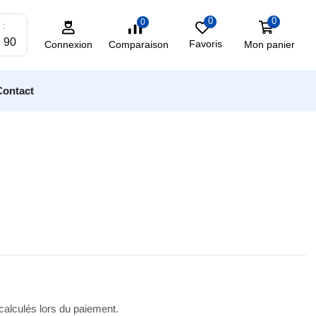
0
0
0
 :
2 90
Favoris
Mon panier
Comparaison
Connexion
Contact
 calculés lors du paiement.