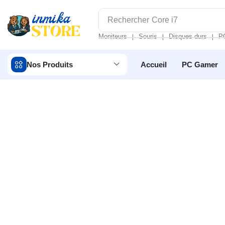
Rechercher
Core i7
Moniteurs
Souris
Disques durs
P
❘
❘
❘
Nos Produits
Accueil
PC Gamer