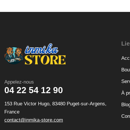
Lie
Acc
Bou
Ser
Appelez-nous
04 22 54 12 90
À p
153 Rue Victor Hugo, 83480 Puget-sur-Argens,
Blo
France
Con
contact@inmika-store.com