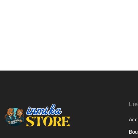
Lie
Acc
Bou