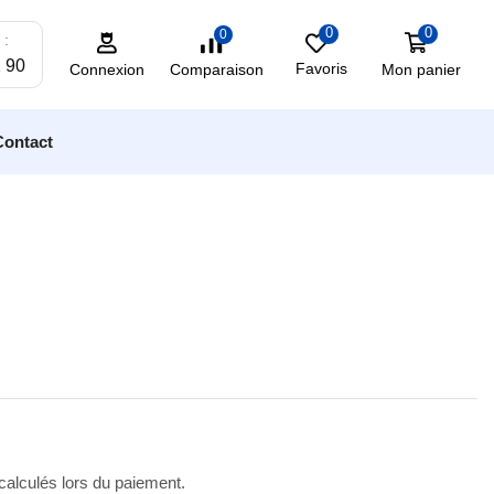
0
0
0
 :
2 90
Favoris
Mon panier
Comparaison
Connexion
Contact
 calculés lors du paiement.