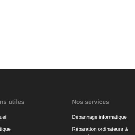
ns utiles
Nos services
ueil
Dépannage informatique
tique
Réparation ordinateurs &