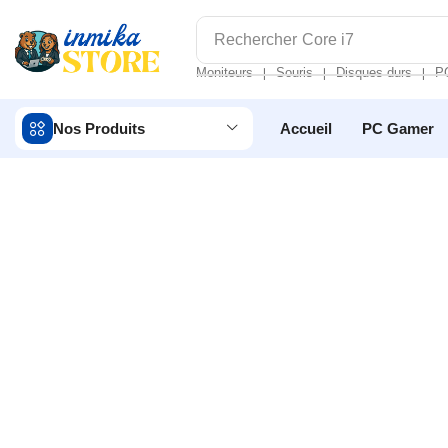
Rechercher
Core i7
Moniteurs
Souris
Disques durs
P
❘
❘
❘
Nos Produits
Accueil
PC Gamer