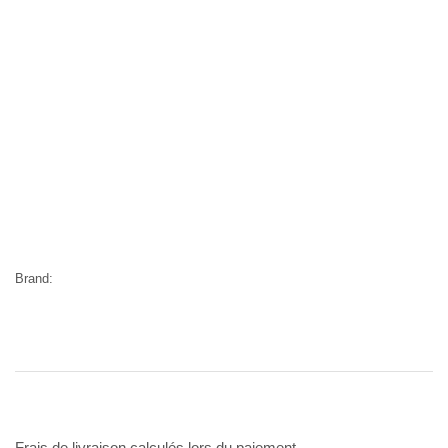
Brand:
Frais de livraison calculés lors du paiement.