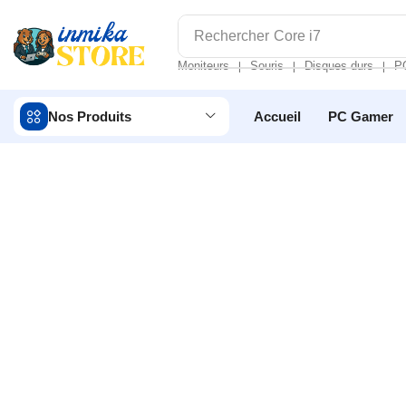
Rechercher
Core i7
Moniteurs
Souris
Disques durs
P
❘
❘
❘
Nos Produits
Accueil
PC Gamer