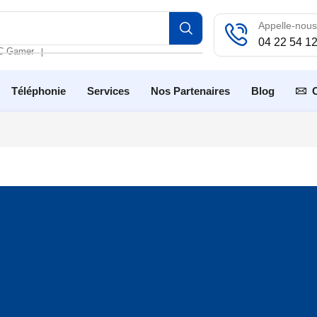
Appelle-nous
04 22 54 1
C Gamer
❘
Téléphonie
Services
Nos Partenaires
Blog