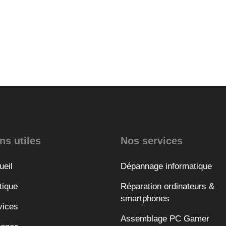
ns utiles
Nos services
ueil
Dépannage informatique
tique
Réparation ordinateurs &
smartphones
vices
Assemblage PC Gamer