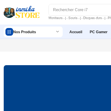
Rechercher
Core i7
Moniteurs
Souris
Disques durs
P
❘
❘
❘
Nos Produits
Accueil
PC Gamer